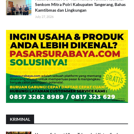
Senkom Mitra Polri Kabupaten Tangerang, Bahas
Kamtibmas dan Lingkungan
July 27, 2026
KRIMINAL