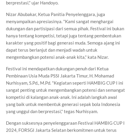
berprestasi," ujar Handoyo.
Nizar Abubakar, Ketua Panitia Penyelenggara, juga
menyampaikan apresiasinya. "Kami sangat menghargai
dukungan dan partisipasi dari semua pihak. Festival ini bukan
hanya tentang kompetisi, tetapi juga tentang pembentukan
karakter yang positif bagi generasi muda. Semoga ajang ini
dapat terus berlanjut dan menjadi wadah untuk
mengembangkan potensi anak-anak kita," kata Nizar.
Festival ini mendapatkan dukungan penuh dari Ketua
Pembinaan Usia Muda PSSI Jakarta Timur, H. Mohamad
Nurhisyam, S.Pd., M.Pd. "Kegiatan seperti HAMBIG CUP I ini
sangat penting untuk mengembangkan potensi dan semangat
kompetisi di kalangan anak-anak. Ini adalah langkah awal
yang baik untuk membentuk generasi sepak bola Indonesia
yang unggul dan berprestasi," tegas Nurhisyam.
Dengan suksesnya penyelenggaraan Festival HAMBIG CUP I
2024, FORSGI Jakarta Selatan berkomitmen untuk terus