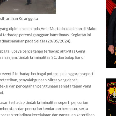
sih arahan Ke anggota
 yang dipimpin oleh Ipda Amir Murtado, diadakan di Mako
si terhadap potensi gangguan kamtibmas. Kegiatan ini
an dilaksanakan pada Selasa (28/05/2024).
 sebagai upaya pencegahan terhadap aktivitas Geng
 Sajam, tindak kriminalitas 3C, dan balap liar di
preventif terhadap berbagai potensi pelanggaran seperti
ketertiban, penyalahgunaan Miras yang dapat
teksi dan pencegahan penggunaan senjata tajam yang
at.
wasan terhadap tindak kriminalitas seperti pencurian
mberatan, dan pencurian kendaraan bermotor, serta
encegah terjadinya kecelakaan dan gangguan ketertiban.