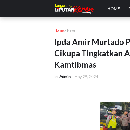
HOME
Home
News
Ipda Amir Murtado P
Cikupa Tingkatkan A
Kamtibmas
by
Admin
-
May 29, 2024