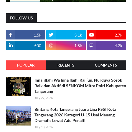
FOLLOW US
1.5k
3.1k
2.7k
500
1.8k
4.2k
POPULAR
RECENTS
COMMENTS
Innalillahi Wa Inna Ilaihi Raji’un, Nurduya Sosok
Baik dan Aktif di SENKOM Mitra Polri Kabupaten
Tangerang
July 27, 2026
Bintang Kota Tangerang Juara Liga PSSI Kota
Tangerang 2026 Kategori U-15 Usai Menang
Dramatis Lewat Adu Penalti
July 18, 2026