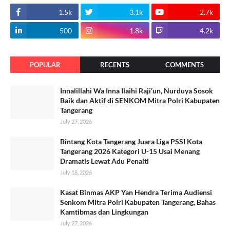
1.5k
3.1k
2.7k
500
1.8k
4.2k
POPULAR
RECENTS
COMMENTS
Innalillahi Wa Inna Ilaihi Raji’un, Nurduya Sosok
Baik dan Aktif di SENKOM Mitra Polri Kabupaten
Tangerang
July 27, 2026
Bintang Kota Tangerang Juara Liga PSSI Kota
Tangerang 2026 Kategori U-15 Usai Menang
Dramatis Lewat Adu Penalti
July 18, 2026
Kasat Binmas AKP Yan Hendra Terima Audiensi
Senkom Mitra Polri Kabupaten Tangerang, Bahas
Kamtibmas dan Lingkungan
July 27, 2026