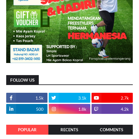
FOLLOW US
1.5k
3.1k
2.7k
500
1.8k
4.2k
POPULAR
RECENTS
COMMENTS