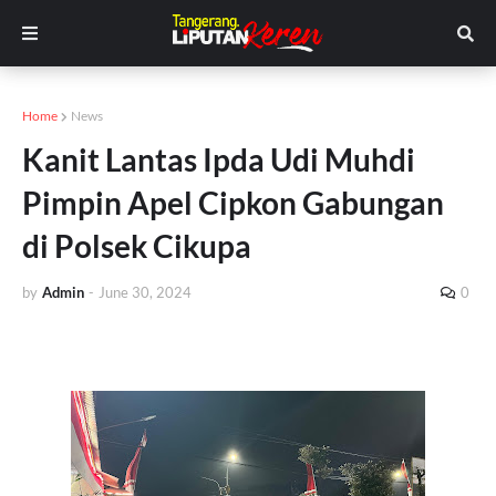
Home
News
Kanit Lantas Ipda Udi Muhdi
Pimpin Apel Cipkon Gabungan
di Polsek Cikupa
by
Admin
-
June 30, 2024
0