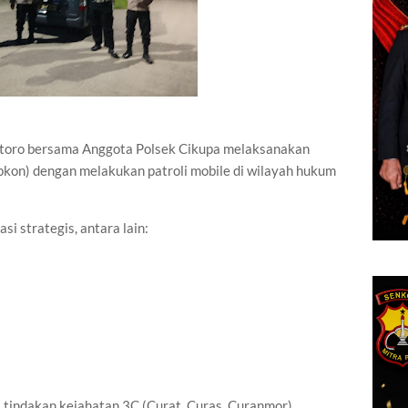
ntoro bersama Anggota Polsek Cikupa melaksanakan
pkon) dengan melakukan patroli mobile di wilayah hukum
i strategis, antara lain:
i tindakan kejahatan 3C (Curat, Curas, Curanmor),