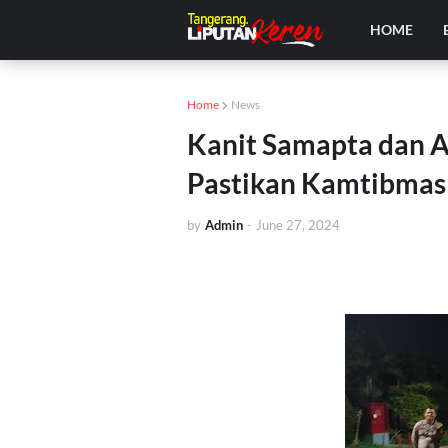
HOME
Home
News
Kanit Samapta dan A
Pastikan Kamtibmas 
by
Admin
-
June 27, 2024