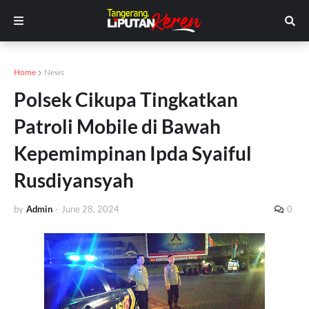
Home
News
Polsek Cikupa Tingkatkan
Patroli Mobile di Bawah
Kepemimpinan Ipda Syaiful
Rusdiyansyah
by
Admin
-
June 28, 2024
0