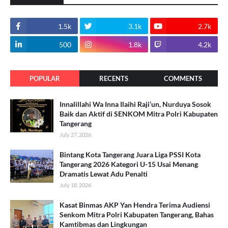
1.5k
3.1k
2.7k
500
1.8k
4.2k
POPULAR
RECENTS
COMMENTS
Innalillahi Wa Inna Ilaihi Raji’un, Nurduya Sosok
Baik dan Aktif di SENKOM Mitra Polri Kabupaten
Tangerang
July 27, 2026
Bintang Kota Tangerang Juara Liga PSSI Kota
Tangerang 2026 Kategori U-15 Usai Menang
Dramatis Lewat Adu Penalti
July 18, 2026
Kasat Binmas AKP Yan Hendra Terima Audiensi
Senkom Mitra Polri Kabupaten Tangerang, Bahas
Kamtibmas dan Lingkungan