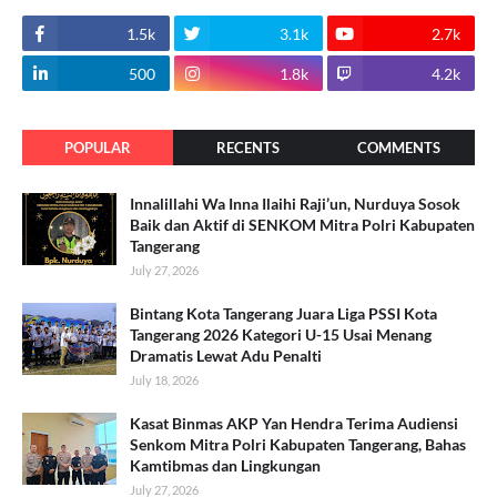
1.5k
3.1k
2.7k
500
1.8k
4.2k
POPULAR
RECENTS
COMMENTS
Innalillahi Wa Inna Ilaihi Raji’un, Nurduya Sosok
Baik dan Aktif di SENKOM Mitra Polri Kabupaten
Tangerang
July 27, 2026
Bintang Kota Tangerang Juara Liga PSSI Kota
Tangerang 2026 Kategori U-15 Usai Menang
Dramatis Lewat Adu Penalti
July 18, 2026
Kasat Binmas AKP Yan Hendra Terima Audiensi
Senkom Mitra Polri Kabupaten Tangerang, Bahas
Kamtibmas dan Lingkungan
July 27, 2026