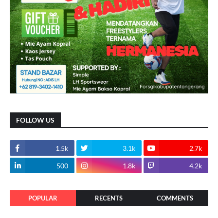
FOLLOW US
1.5k
3.1k
2.7k
500
1.8k
4.2k
POPULAR
RECENTS
COMMENTS