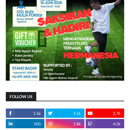
FOLLOW US
1.5k
3.1k
2.7k
500
1.8k
4.2k