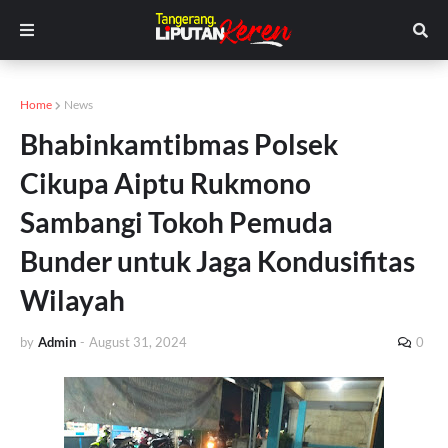
Home
News
Bhabinkamtibmas Polsek
Cikupa Aiptu Rukmono
Sambangi Tokoh Pemuda
Bunder untuk Jaga Kondusifitas
Wilayah
by
Admin
-
August 31, 2024
0