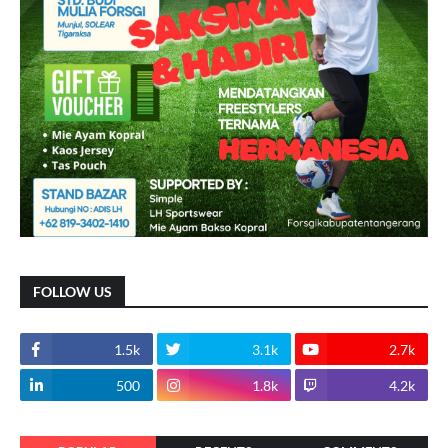
FOLLOW US
1.5k
3.1k
2.7k
500
1.8k
4.2k