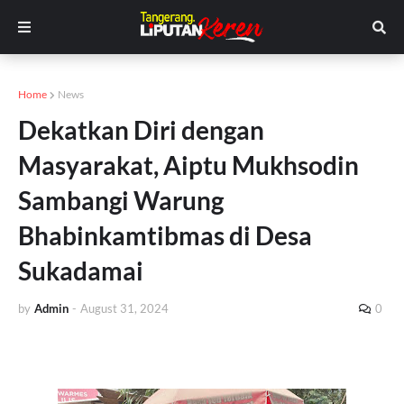
Home
News
Dekatkan Diri dengan
Masyarakat, Aiptu Mukhsodin
Sambangi Warung
Bhabinkamtibmas di Desa
Sukadamai
by
Admin
-
August 31, 2024
0