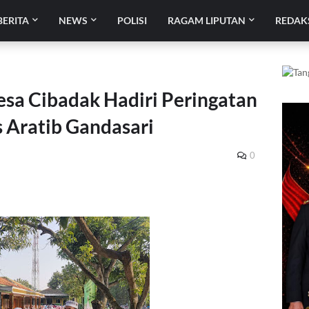
BERITA
NEWS
POLISI
RAGAM LIPUTAN
REDAK
sa Cibadak Hadiri Peringatan
s Aratib Gandasari
0