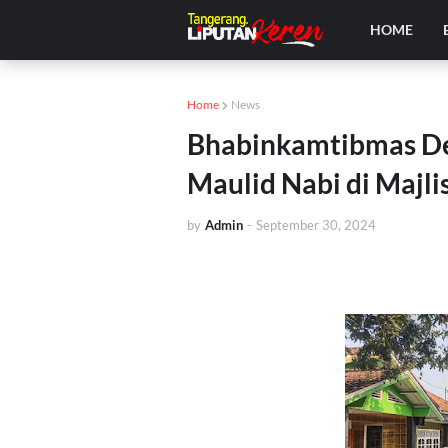
HOME
Home
News
Bhabinkamtibmas De
Maulid Nabi di Majli
by
Admin
-
September 30, 2024