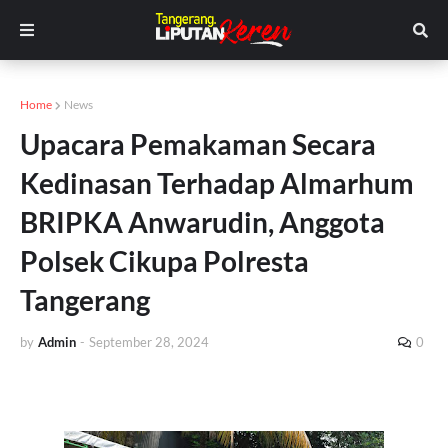
Home
News
Upacara Pemakaman Secara
Kedinasan Terhadap Almarhum
BRIPKA Anwarudin, Anggota
Polsek Cikupa Polresta
Tangerang
by
Admin
-
September 28, 2024
0