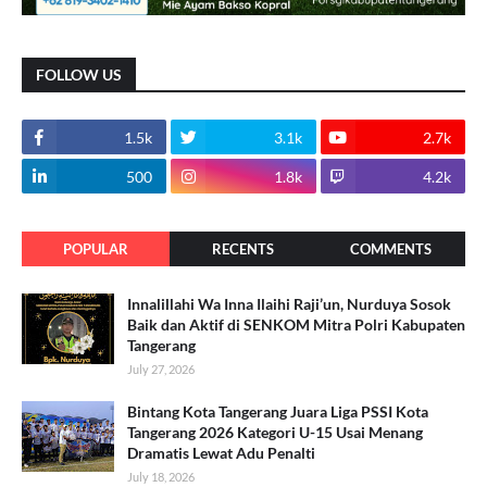
FOLLOW US
1.5k
3.1k
2.7k
500
1.8k
4.2k
POPULAR
RECENTS
COMMENTS
Innalillahi Wa Inna Ilaihi Raji’un, Nurduya Sosok
Baik dan Aktif di SENKOM Mitra Polri Kabupaten
Tangerang
July 27, 2026
Bintang Kota Tangerang Juara Liga PSSI Kota
Tangerang 2026 Kategori U-15 Usai Menang
Dramatis Lewat Adu Penalti
July 18, 2026