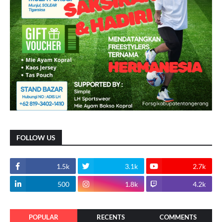
FOLLOW US
1.5k
3.1k
2.7k
500
1.8k
4.2k
POPULAR
RECENTS
COMMENTS