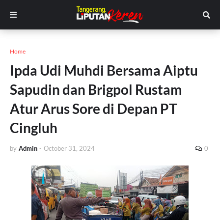
Home
Ipda Udi Muhdi Bersama Aiptu
Sapudin dan Brigpol Rustam
Atur Arus Sore di Depan PT
Cingluh
by
Admin
-
October 31, 2024
0