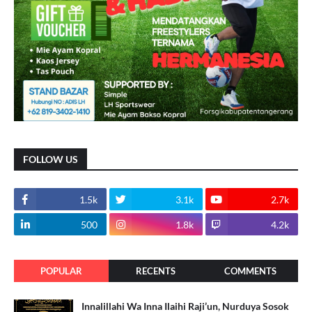
FOLLOW US
1.5k
3.1k
2.7k
500
1.8k
4.2k
POPULAR
RECENTS
COMMENTS
Innalillahi Wa Inna Ilaihi Raji’un, Nurduya Sosok