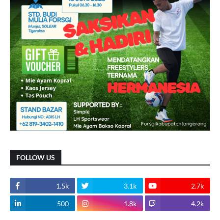
FOLLOW US
1.5k
3.1k
2.7k
500
1.8k
4.2k