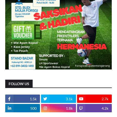
FOLLOW US
1.5k
3.1k
2.7k
500
1.8k
4.2k