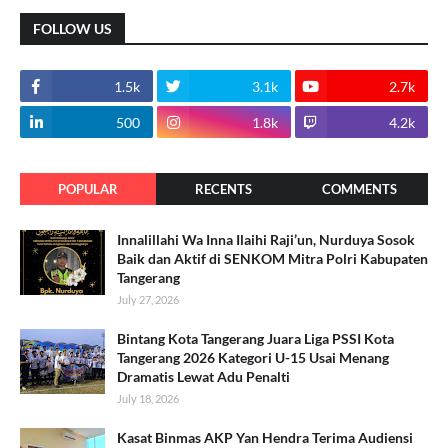
FOLLOW US
1.5k
3.1k
2.7k
500
1.8k
4.2k
POPULAR
RECENTS
COMMENTS
Innalillahi Wa Inna Ilaihi Raji’un, Nurduya Sosok
Baik dan Aktif di SENKOM Mitra Polri Kabupaten
Tangerang
July 27, 2026
Bintang Kota Tangerang Juara Liga PSSI Kota
Tangerang 2026 Kategori U-15 Usai Menang
Dramatis Lewat Adu Penalti
July 18, 2026
Kasat Binmas AKP Yan Hendra Terima Audiensi