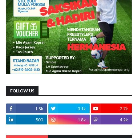
FOLLOW US
1.5k
3.1k
2.7k
500
1.8k
4.2k