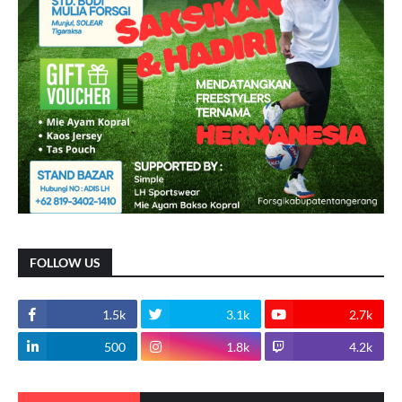
FOLLOW US
1.5k
3.1k
2.7k
500
1.8k
4.2k