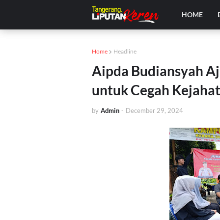
HOME
Home
Headline
Aipda Budiansyah Aj
untuk Cegah Kejaha
by
Admin
-
December 29, 2024