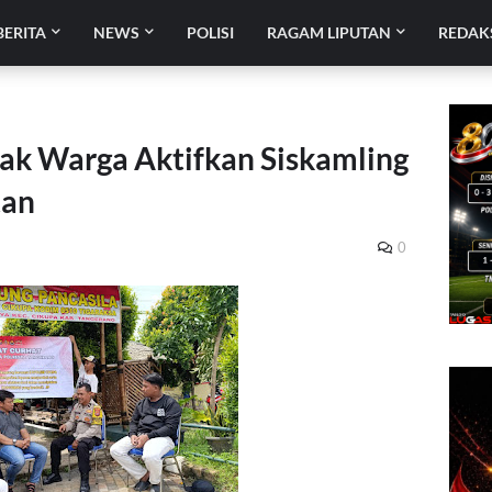
BERITA
NEWS
POLISI
RAGAM LIPUTAN
REDAK
ak Warga Aktifkan Siskamling
tan
0