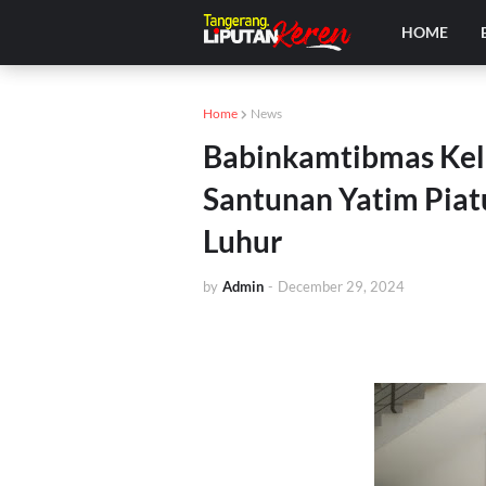
HOME
Home
News
Babinkamtibmas Kel
Santunan Yatim Piat
Luhur
by
Admin
-
December 29, 2024