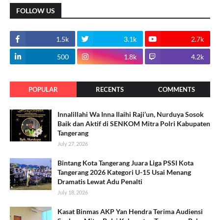
FOLLOW US
1.5k
3.1k
2.7k
500
1.8k
4.2k
POPULAR
RECENTS
COMMENTS
Innalillahi Wa Inna Ilaihi Raji’un, Nurduya Sosok
Baik dan Aktif di SENKOM Mitra Polri Kabupaten
Tangerang
July 27, 2026
Bintang Kota Tangerang Juara Liga PSSI Kota
Tangerang 2026 Kategori U-15 Usai Menang
Dramatis Lewat Adu Penalti
July 18, 2026
Kasat Binmas AKP Yan Hendra Terima Audiensi