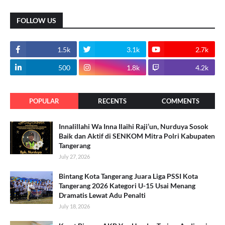
FOLLOW US
1.5k
3.1k
2.7k
500
1.8k
4.2k
POPULAR
RECENTS
COMMENTS
Innalillahi Wa Inna Ilaihi Raji’un, Nurduya Sosok
Baik dan Aktif di SENKOM Mitra Polri Kabupaten
Tangerang
July 27, 2026
Bintang Kota Tangerang Juara Liga PSSI Kota
Tangerang 2026 Kategori U-15 Usai Menang
Dramatis Lewat Adu Penalti
July 18, 2026