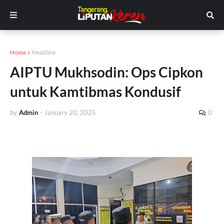
Home
Headline
AIPTU Mukhsodin: Ops Cipkon
untuk Kamtibmas Kondusif
by
Admin
-
January 20, 2025
0