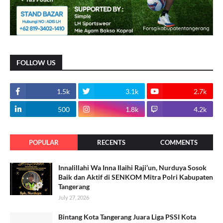
FOLLOW US
1.5k
3.1k
2.7k
500
1.8k
4.2k
POPULAR
RECENTS
COMMENTS
Innalillahi Wa Inna Ilaihi Raji’un, Nurduya Sosok
Baik dan Aktif di SENKOM Mitra Polri Kabupaten
Tangerang
July 27, 2026
Bintang Kota Tangerang Juara Liga PSSI Kota