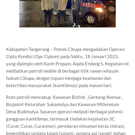
Kabupaten Tangerang – Polsek Cikupa mengadakan Operasi
Cipta Kondisi (Ops Cipkon) pada Sabtu , 18 Januari 2025,
yang dipimpin oleh Kanit Propam, Aipda Endang S. Kegiatan ini
melibatkan patroli mobile di berbagai titik rawan wilayah
hukum Cikupa, dengan tujuan menjaga keamanan dan
ketertiban masyarakat (kamtibmas) pada malam hari.
Rute patroli mencakup Kawasan Bizlink , Gerbang Avenue ,
Bozpoint Kelurahan Sukamulya dan Kawasan Millennium
Desa Budimulya. Sasaran operasi meliputi berbagai potensi
gangguan kamtibmas, termasuk tindakan kejahatan 3C
(Curat, Curas, Curanmor), peredaran minuman keras (miras),
kepemilikan senjata tajam (sajam), senjata api (senpi), bahan