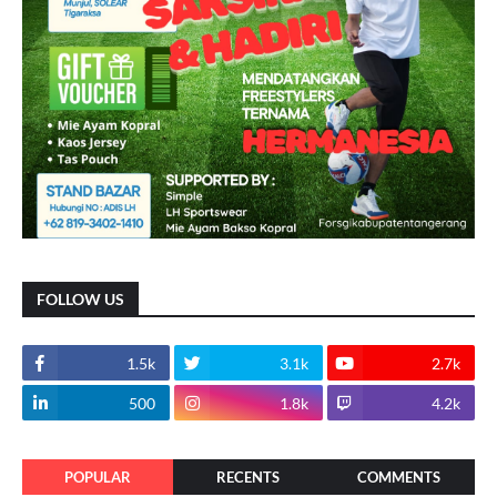
FOLLOW US
1.5k
3.1k
2.7k
500
1.8k
4.2k
POPULAR
RECENTS
COMMENTS