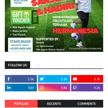
FOLLOW US
1.5k
3.1k
2.7k
500
1.8k
4.2k
POPULAR
RECENTS
COMMENTS