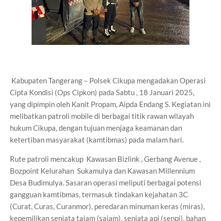
Kabupaten Tangerang – Polsek Cikupa mengadakan Operasi
Cipta Kondisi (Ops Cipkon) pada Sabtu , 18 Januari 2025,
yang dipimpin oleh Kanit Propam, Aipda Endang S. Kegiatan ini
melibatkan patroli mobile di berbagai titik rawan wilayah
hukum Cikupa, dengan tujuan menjaga keamanan dan
ketertiban masyarakat (kamtibmas) pada malam hari.
Rute patroli mencakup Kawasan Bizlink , Gerbang Avenue ,
Bozpoint Kelurahan Sukamulya dan Kawasan Millennium
Desa Budimulya. Sasaran operasi meliputi berbagai potensi
gangguan kamtibmas, termasuk tindakan kejahatan 3C
(Curat, Curas, Curanmor), peredaran minuman keras (miras),
kepemilikan senjata tajam (sajam), senjata api (senpi), bahan