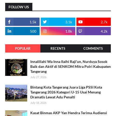
FOLLOW US
1.5k
3.1k
2.7k
500
1.8k
4.2k
POPULAR
RECENTS
COMMENTS
Innalillahi Wa Inna Ilaihi Raji’un, Nurduya Sosok
Baik dan Aktif di SENKOM Mitra Polri Kabupaten
Tangerang
July 27, 2026
Bintang Kota Tangerang Juara Liga PSSI Kota
Tangerang 2026 Kategori U-15 Usai Menang
Dramatis Lewat Adu Penalti
July 18, 2026
Kasat Binmas AKP Yan Hendra Terima Audiensi