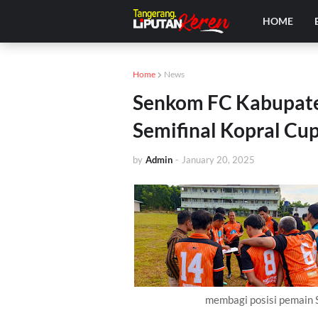
HOME
Home
News
Senkom FC Kabupate
Semifinal Kopral Cu
by
Admin
-
January 20, 2025
membagi posisi pemain 