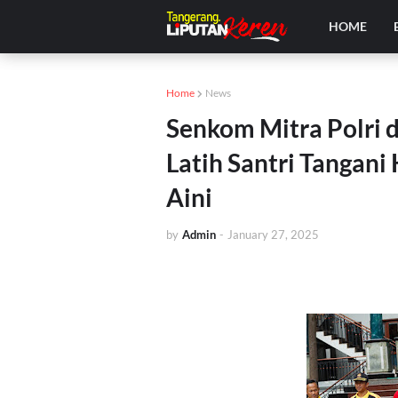
HOME
Home
News
Senkom Mitra Polri 
Latih Santri Tangani
Aini
by
Admin
-
January 27, 2025