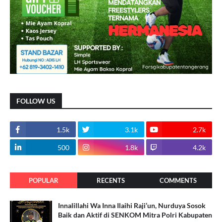
FOLLOW US
1.5k
3.1k
2.7k
500
1.8k
4.2k
POPULAR
RECENTS
COMMENTS
Innalillahi Wa Inna Ilaihi Raji’un, Nurduya Sosok
Baik dan Aktif di SENKOM Mitra Polri Kabupaten