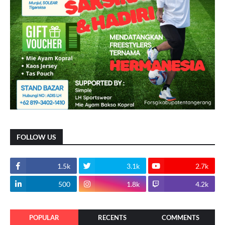
FOLLOW US
1.5k
3.1k
2.7k
500
1.8k
4.2k
POPULAR
RECENTS
COMMENTS