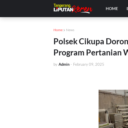
HOME
Home
News
Polsek Cikupa Doro
Program Pertanian 
by
Admin
-
February 09, 2025