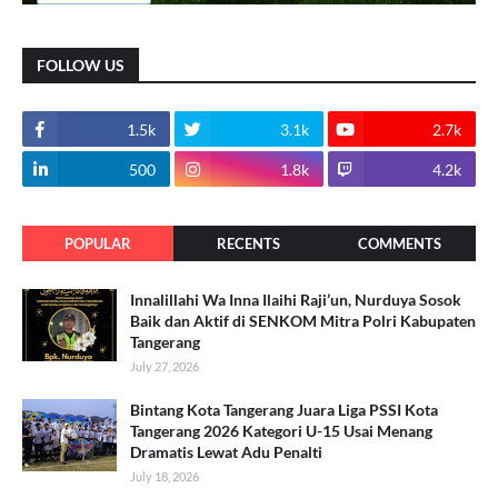
FOLLOW US
1.5k
3.1k
2.7k
500
1.8k
4.2k
POPULAR
RECENTS
COMMENTS
Innalillahi Wa Inna Ilaihi Raji’un, Nurduya Sosok
Baik dan Aktif di SENKOM Mitra Polri Kabupaten
Tangerang
July 27, 2026
Bintang Kota Tangerang Juara Liga PSSI Kota
Tangerang 2026 Kategori U-15 Usai Menang
Dramatis Lewat Adu Penalti
July 18, 2026