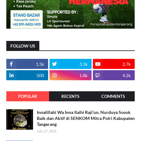
FOLLOW US
1.5k
3.1k
2.7k
500
1.8k
4.2k
POPULAR
RECENTS
COMMENTS
Innalillahi Wa Inna Ilaihi Raji’un, Nurduya Sosok
Baik dan Aktif di SENKOM Mitra Polri Kabupaten
Tangerang
July 27, 2026