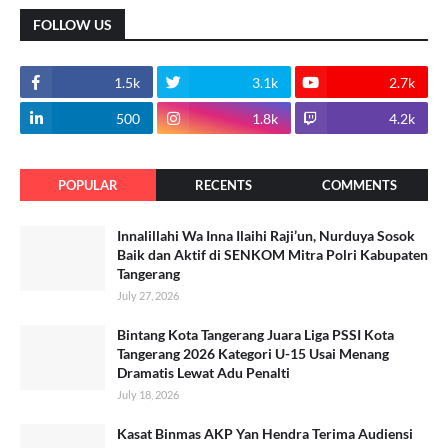
FOLLOW US
1.5k
3.1k
2.7k
500
1.8k
4.2k
POPULAR
RECENTS
COMMENTS
Innalillahi Wa Inna Ilaihi Raji’un, Nurduya Sosok
Baik dan Aktif di SENKOM Mitra Polri Kabupaten
Tangerang
July 27, 2026
Bintang Kota Tangerang Juara Liga PSSI Kota
Tangerang 2026 Kategori U-15 Usai Menang
Dramatis Lewat Adu Penalti
July 18, 2026
Kasat Binmas AKP Yan Hendra Terima Audiensi