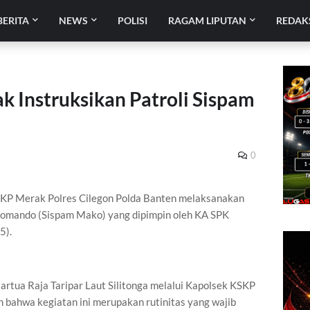
BERITA
NEWS
POLISI
RAGAM LIPUTAN
REDAK
 Instruksikan Patroli Sispam
0
KSKP Merak Polres Cilegon Polda Banten melaksanakan
omando (Sispam Mako) yang dipimpin oleh KA SPK
5).
rtua Raja Taripar Laut Silitonga melalui Kapolsek KSKP
bahwa kegiatan ini merupakan rutinitas yang wajib