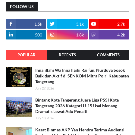
FOLLOW US
1.5k
3.1k
2.7k
500
1.8k
4.2k
POPULAR
RECENTS
COMMENTS
Innalillahi Wa Inna Ilaihi Raji’un, Nurduya Sosok
Baik dan Aktif di SENKOM Mitra Polri Kabupaten
Tangerang
July 27, 2026
Bintang Kota Tangerang Juara Liga PSSI Kota
Tangerang 2026 Kategori U-15 Usai Menang
Dramatis Lewat Adu Penalti
July 18, 2026
Kasat Binmas AKP Yan Hendra Terima Audiensi