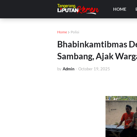
HOME
Home
Polisi
Bhabinkamtibmas D
Sambang, Ajak Warg
by
Admin
-
October 19, 2025