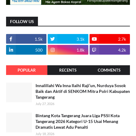
FOLLOW US
1.5k
3.1k
2.7k
500
1.8k
4.2k
POPULAR
RECENTS
COMMENTS
Innalillahi Wa Inna Ilaihi Raji’un, Nurduya Sosok
Baik dan Aktif di SENKOM Mitra Polri Kabupaten
Tangerang
July 27, 2026
Bintang Kota Tangerang Juara Liga PSSI Kota
Tangerang 2026 Kategori U-15 Usai Menang
Dramatis Lewat Adu Penalti
July 18, 2026