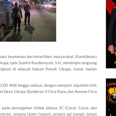
tuasi keamanan dan ketertiban masyarakat (Kamtibmas)
ikupa, Ipda Syaiful Rusdiansyah, S.H., memimpin langsung
Cipkon) di wilayah hukum Polsek Cikupa, Jumat malam
23.00 WIB hingga selesai, dengan menyisir sejumlah titik
am Desa Cikupa, Bunderan 3 Citra Raya, dan Avenue Citra
s pada pencegahan tindak pidana 3C (Curat, Curas, dan
ras), senjata tajam (sajam), senjata api (senpi), bahan