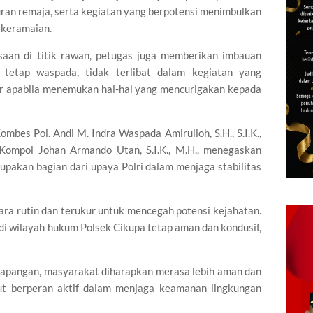
uran remaja, serta kegiatan yang berpotensi menimbulkan
 keramaian.
saan di titik rawan, petugas juga memberikan imbauan
tetap waspada, tidak terlibat dalam kegiatan yang
r apabila menemukan hal-hal yang mencurigakan kepada
mbes Pol. Andi M. Indra Waspada Amirulloh, S.H., S.I.K.,
 Kompol Johan Armando Utan, S.I.K., M.H., menegaskan
upakan bagian dari upaya Polri dalam menjaga stabilitas
ara rutin dan terukur untuk mencegah potensi kejahatan.
i wilayah hukum Polsek Cikupa tetap aman dan kondusif,
 lapangan, masyarakat diharapkan merasa lebih aman dan
rut berperan aktif dalam menjaga keamanan lingkungan