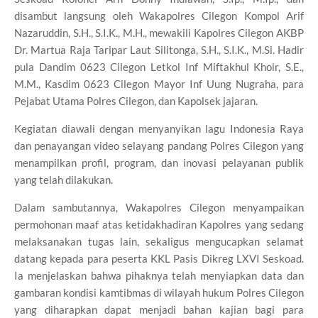
disambut langsung oleh Wakapolres Cilegon Kompol Arif
Nazaruddin, S.H., S.I.K., M.H., mewakili Kapolres Cilegon AKBP
Dr. Martua Raja Taripar Laut Silitonga, S.H., S.I.K., M.Si. Hadir
pula Dandim 0623 Cilegon Letkol Inf Miftakhul Khoir, S.E.,
M.M., Kasdim 0623 Cilegon Mayor Inf Uung Nugraha, para
Pejabat Utama Polres Cilegon, dan Kapolsek jajaran.
Kegiatan diawali dengan menyanyikan lagu Indonesia Raya
dan penayangan video selayang pandang Polres Cilegon yang
menampilkan profil, program, dan inovasi pelayanan publik
yang telah dilakukan.
Dalam sambutannya, Wakapolres Cilegon menyampaikan
permohonan maaf atas ketidakhadiran Kapolres yang sedang
melaksanakan tugas lain, sekaligus mengucapkan selamat
datang kepada para peserta KKL Pasis Dikreg LXVI Seskoad.
Ia menjelaskan bahwa pihaknya telah menyiapkan data dan
gambaran kondisi kamtibmas di wilayah hukum Polres Cilegon
yang diharapkan dapat menjadi bahan kajian bagi para