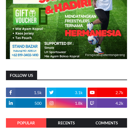
FOLLOW US
1.5k
3.1k
2.7k
500
1.8k
4.2k
POPULAR
RECENTS
COMMENTS