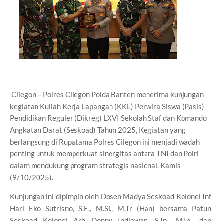
Cilegon – Polres Cilegon Polda Banten menerima kunjungan
kegiatan Kuliah Kerja Lapangan (KKL) Perwira Siswa (Pasis)
Pendidikan Reguler (Dikreg) LXVI Sekolah Staf dan Komando
Angkatan Darat (Seskoad) Tahun 2025, Kegiatan yang
berlangsung di Rupatama Polres Cilegon ini menjadi wadah
penting untuk memperkuat sinergitas antara TNI dan Polri
dalam mendukung program strategis nasional. Kamis
(9/10/2025).
Kunjungan ini dipimpin oleh Dosen Madya Seskoad Kolonel Inf
Hari Eko Sutrisno, S.E., M.Si., M.Tr (Han) bersama Patun
Seskoad Kolonel Arh Donny Indiawan, S.Ip., M.Ip., dan