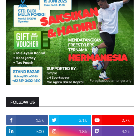
FOLLOW US
1.5k
3.1k
2.7k
500
1.8k
4.2k