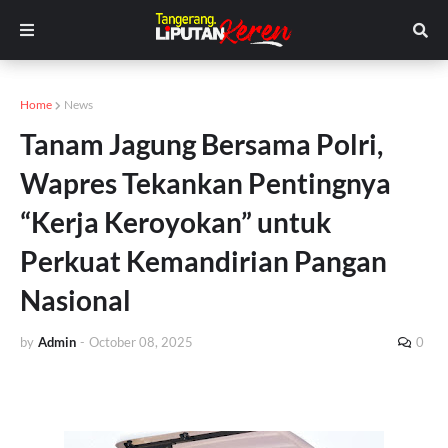
Home
News
Tanam Jagung Bersama Polri,
Wapres Tekankan Pentingnya
“Kerja Keroyokan” untuk
Perkuat Kemandirian Pangan
Nasional
by
Admin
-
October 08, 2025
0