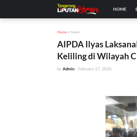
HOME
Home
News
AIPDA Ilyas Laksana
Keliling di Wilayah 
by
Admin
-
February 27, 2026