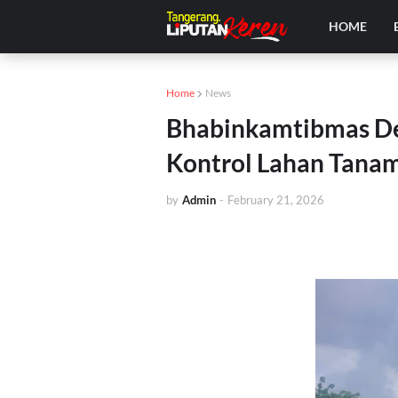
HOME
Home
News
Bhabinkamtibmas De
Kontrol Lahan Tanam
by
Admin
-
February 21, 2026