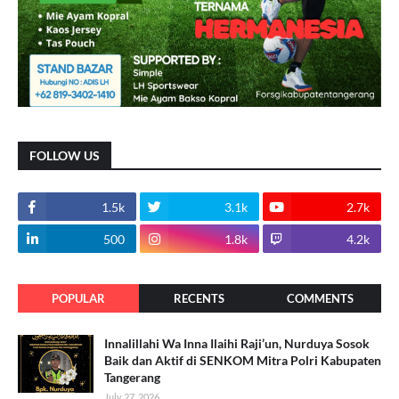
FOLLOW US
1.5k
3.1k
2.7k
500
1.8k
4.2k
POPULAR
RECENTS
COMMENTS
Innalillahi Wa Inna Ilaihi Raji’un, Nurduya Sosok
Baik dan Aktif di SENKOM Mitra Polri Kabupaten
Tangerang
July 27, 2026