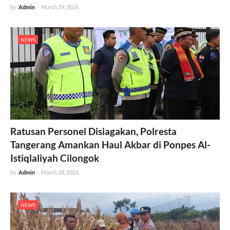
by
Admin
-
March 29, 2026
NEWS
Ratusan Personel Disiagakan, Polresta
Tangerang Amankan Haul Akbar di Ponpes Al-
Istiqlaliyah Cilongok
by
Admin
-
March 28, 2026
NEWS