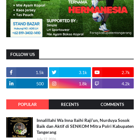
FOLLOW US
1.5k
3.1k
2.7k
500
1.8k
4.2k
POPULAR
RECENTS
COMMENTS
Innalillahi Wa Inna Ilaihi Raji’un, Nurduya Sosok
Baik dan Aktif di SENKOM Mitra Polri Kabupaten
Tangerang
July 27, 2026