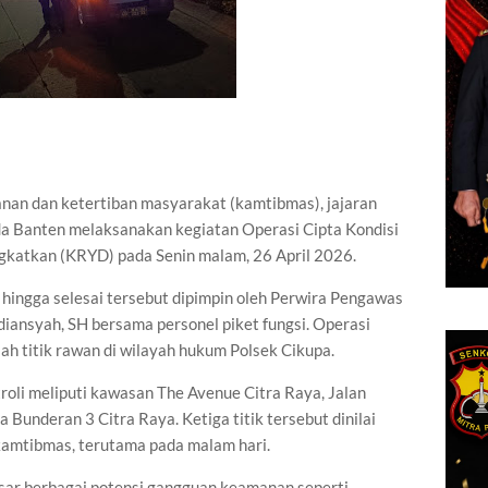
nan dan ketertiban masyarakat (kamtibmas), jajaran
lda Banten melaksanakan kegiatan Operasi Cipta Kondisi
ngkatkan (KRYD) pada Senin malam, 26 April 2026.
hingga selesai tersebut dipimpin oleh Perwira Pengawas
diansyah, SH bersama personel piket fungsi. Operasi
lah titik rawan di wilayah hukum Polsek Cikupa.
roli meliputi kawasan The Avenue Citra Raya, Jalan
Bunderan 3 Citra Raya. Ketiga titik tersebut dinilai
kamtibmas, terutama pada malam hari.
ar berbagai potensi gangguan keamanan seperti